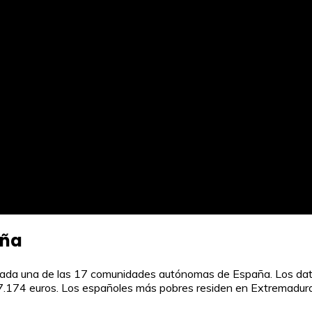
aña
e cada una de las 17 comunidades autónomas de España. Los dato
27.174 euros. Los españoles más pobres residen en Extremadura