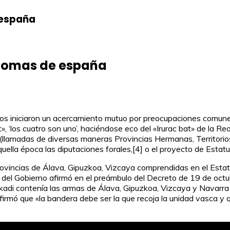
 españa
nomas de españa
os iniciaron un acercamiento mutuo por preocupaciones comunes
t», ‘los cuatro son uno’, haciéndose eco del «Irurac bat» de la 
(llamadas de diversas maneras Provincias Hermanas, Territorios
uella época las diputaciones forales,[4] o el proyecto de Estat
rovincias de Álava, Gipuzkoa, Vizcaya comprendidas en el Estat
e del Gobierno afirmó en el preámbulo del Decreto de 19 de oct
Euzkadi contenía las armas de Álava, Gipuzkoa, Vizcaya y Navarr
firmó que «la bandera debe ser la que recoja la unidad vasca y 