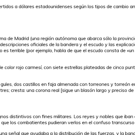
tidos a dólares estadounidenses según los tipos de cambio anual
a de Madrid (una región autónoma que abarca sólo la provinci
descripciones oficiales de la bandera y el escudo y las explica
 es terrible (por ejemplo, habla de que el escudo consta de «un s
or rojo carmesí, con siete estrellas plateadas de cinco puntas
es, dos castillos en faja almenada con torreones y torreón en
tres; cresta: una corona real [sigue un blasón largo y preciso de
gnos distintivos con fines militares. Los reyes y nobles que iban
a que los combatientes pudieran verlos en el confuso transcurso 
a señal que ayudaba a la distribución de las fuerzas, y la bande