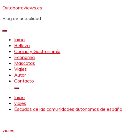
Saltar
Outdoorreviews.es
al
Blog de actualidad
contenido
Inicio
Belleza
Cocina y Gastronomía
Economía
Mascotas
Viajes
Autor
Contacto
Inicio
viajes
Escudos de las comunidades autonomas de españa
viajes