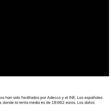
s han sido facilitados por Adecco y el INE. Los españoles
, donde la renta media es de 18.662 euros. Los datos