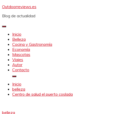
Saltar
Outdoorreviews.es
al
Blog de actualidad
contenido
Inicio
Belleza
Cocina y Gastronomía
Economía
Mascotas
Viajes
Autor
Contacto
Inicio
belleza
Centro de salud el puerto coslada
belleza