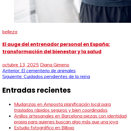
belleza
El auge del entrenador personal en España:
transformación del bienestar y la salud
octubre 13, 2025
Diana Gimeno
Navegación
Anterior:
El cementerio de animales
Siguiente:
Cuidados pendientes de la reina
de
Entradas recientes
entradas
Mudanzas en Amposta planificación local para
traslados rápidos seguros y bien coordinados
Anillos artesanales en Barcelona piezas con identidad
propia para quienes buscan algo más que una joya
Estudio fotográfico en Bilbao