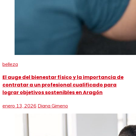
belleza
El auge del bienestar físico y la importancia de
contratar a un profesional cualificado para
lograr objetivos sostenibles en Aragón
enero 13, 2026
Diana Gimeno