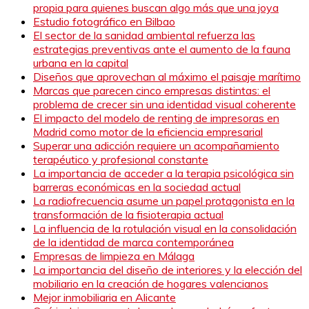
propia para quienes buscan algo más que una joya
Estudio fotográfico en Bilbao
El sector de la sanidad ambiental refuerza las
estrategias preventivas ante el aumento de la fauna
urbana en la capital
Diseños que aprovechan al máximo el paisaje marítimo
Marcas que parecen cinco empresas distintas: el
problema de crecer sin una identidad visual coherente
El impacto del modelo de renting de impresoras en
Madrid como motor de la eficiencia empresarial
Superar una adicción requiere un acompañamiento
terapéutico y profesional constante
La importancia de acceder a la terapia psicológica sin
barreras económicas en la sociedad actual
La radiofrecuencia asume un papel protagonista en la
transformación de la fisioterapia actual
La influencia de la rotulación visual en la consolidación
de la identidad de marca contemporánea
Empresas de limpieza en Málaga
La importancia del diseño de interiores y la elección del
mobiliario en la creación de hogares valencianos
Mejor inmobiliaria en Alicante