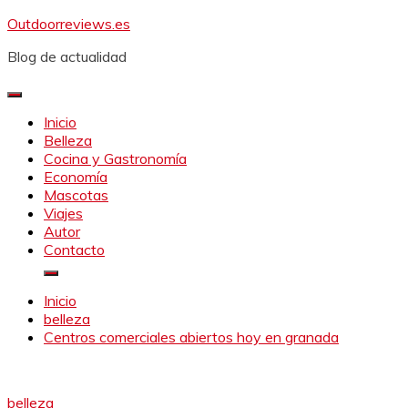
Saltar
Outdoorreviews.es
al
Blog de actualidad
contenido
Inicio
Belleza
Cocina y Gastronomía
Economía
Mascotas
Viajes
Autor
Contacto
Inicio
belleza
Centros comerciales abiertos hoy en granada
belleza