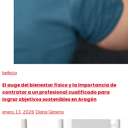
belleza
El auge del bienestar físico y la importancia de
contratar a un profesional cualificado para
lograr objetivos sostenibles en Aragón
enero 13, 2026
Diana Gimeno