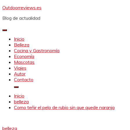
Saltar
Outdoorreviews.es
al
Blog de actualidad
contenido
Inicio
Belleza
Cocina y Gastronomía
Economía
Mascotas
Viajes
Autor
Contacto
Inicio
belleza
Como teñir el pelo de rubio sin que quede naranja
belleza