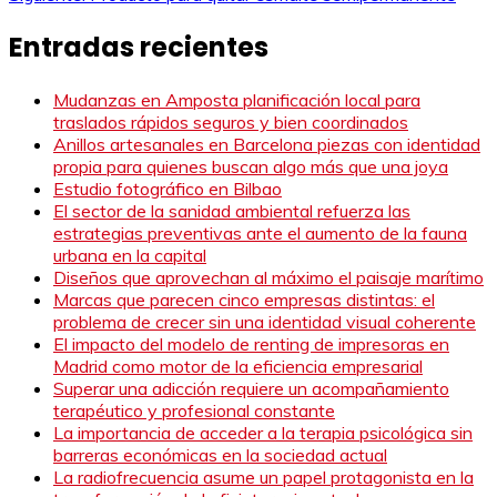
de
Entradas recientes
entradas
Mudanzas en Amposta planificación local para
traslados rápidos seguros y bien coordinados
Anillos artesanales en Barcelona piezas con identidad
propia para quienes buscan algo más que una joya
Estudio fotográfico en Bilbao
El sector de la sanidad ambiental refuerza las
estrategias preventivas ante el aumento de la fauna
urbana en la capital
Diseños que aprovechan al máximo el paisaje marítimo
Marcas que parecen cinco empresas distintas: el
problema de crecer sin una identidad visual coherente
El impacto del modelo de renting de impresoras en
Madrid como motor de la eficiencia empresarial
Superar una adicción requiere un acompañamiento
terapéutico y profesional constante
La importancia de acceder a la terapia psicológica sin
barreras económicas en la sociedad actual
La radiofrecuencia asume un papel protagonista en la