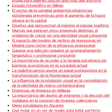
propia para quienes buscan algo más que una joya
Estudio fotográfico en Bilbao
El sector de la sanidad ambiental refuerza las
estrategias preventivas ante el aumento de la fauna
urbana en la capital
Diseños que aprovechan al máximo el paisaje marítimo
Marcas que parecen cinco empresas distintas: el
problema de crecer sin una identidad visual coherente
El impacto del modelo de renting de impresoras en
Madrid como motor de la eficiencia empresarial
Superar una adicción requiere un acompañamiento
terapéutico y profesional constante
La importancia de acceder a la terapia psicológica sin
barreras económicas en la sociedad actual
La radiofrecuencia asume un papel protagonista en la
transformación de la fisioterapia actual
La influencia de la rotulación visual en la consolidación
de la identidad de marca contemporánea
Empresas de limpieza en Málaga
La importancia del diseño de interiores y la elección del
mobiliario en la creación de hogares valencianos
Mejor inmobiliaria en Alicante
Qué incluir en un set de regalo para bebé perfecto