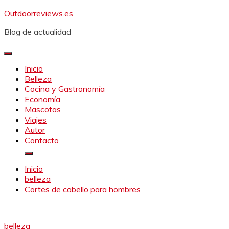
Saltar
Outdoorreviews.es
al
Blog de actualidad
contenido
Inicio
Belleza
Cocina y Gastronomía
Economía
Mascotas
Viajes
Autor
Contacto
Inicio
belleza
Cortes de cabello para hombres
belleza