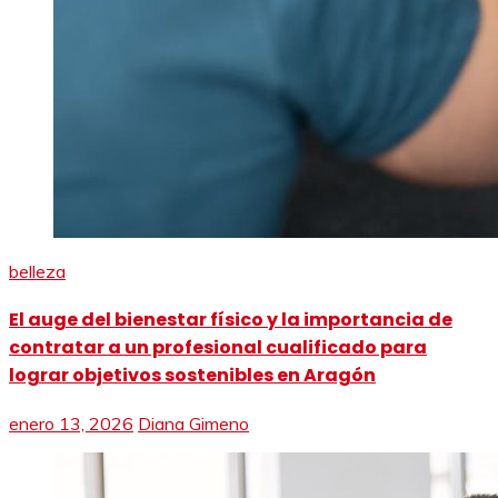
belleza
El auge del bienestar físico y la importancia de
contratar a un profesional cualificado para
lograr objetivos sostenibles en Aragón
enero 13, 2026
Diana Gimeno