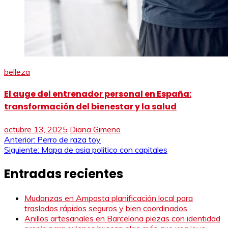
belleza
El auge del entrenador personal en España:
transformación del bienestar y la salud
octubre 13, 2025
Diana Gimeno
Navegación
Anterior:
Perro de raza toy
Siguiente:
Mapa de asia politico con capitales
de
Entradas recientes
entradas
Mudanzas en Amposta planificación local para
traslados rápidos seguros y bien coordinados
Anillos artesanales en Barcelona piezas con identidad