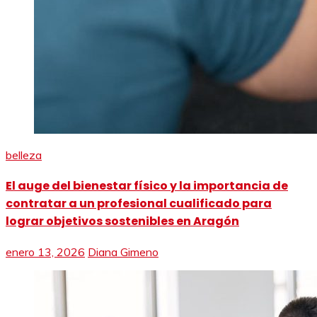
belleza
El auge del bienestar físico y la importancia de
contratar a un profesional cualificado para
lograr objetivos sostenibles en Aragón
enero 13, 2026
Diana Gimeno