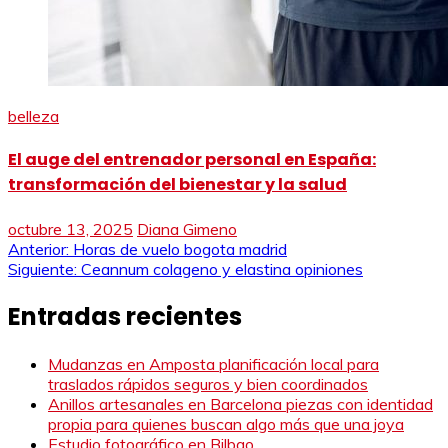
belleza
El auge del entrenador personal en España:
transformación del bienestar y la salud
octubre 13, 2025
Diana Gimeno
Navegación
Anterior:
Horas de vuelo bogota madrid
Siguiente:
Ceannum colageno y elastina opiniones
de
Entradas recientes
entradas
Mudanzas en Amposta planificación local para
traslados rápidos seguros y bien coordinados
Anillos artesanales en Barcelona piezas con identidad
propia para quienes buscan algo más que una joya
Estudio fotográfico en Bilbao