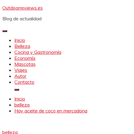
Saltar
Outdoorreviews.es
al
Blog de actualidad
contenido
Inicio
Belleza
Cocina y Gastronomía
Economía
Mascotas
Viajes
Autor
Contacto
Inicio
belleza
Hay aceite de coco en mercadona
belleza