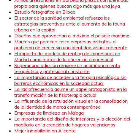
Anillos artesanales en Barcelona piezas con identidad
propia para quienes buscan algo más que una joya
Estudio fotográfico en Bilbao
El sector de la sanidad ambiental refuerza las
estrategias preventivas ante el aumento de la fauna
urbana en la capital
Diseños que aprovechan al máximo el paisaje marítimo
Marcas que parecen cinco empresas distintas: el
problema de crecer sin una identidad visual coherente
El impacto del modelo de renting de impresoras en
Madrid como motor de la eficiencia empresarial
Superar una adicción requiere un acompañamiento
terapéutico y profesional constante
La importancia de acceder a la terapia psicológica sin
barreras económicas en la sociedad actual
La radiofrecuencia asume un papel protagonista en la
transformación de la fisioterapia actual
La influencia de la rotulación visual en la consolidación
de la identidad de marca contemporánea
Empresas de limpieza en Málaga
La importancia del diseño de interiores y la elección del
mobiliario en la creación de hogares valencianos
Mejor inmobiliaria en Alicante