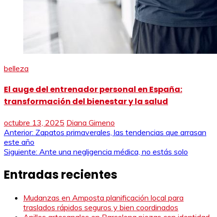
belleza
El auge del entrenador personal en España:
transformación del bienestar y la salud
octubre 13, 2025
Diana Gimeno
Navegación
Anterior:
Zapatos primaverales, las tendencias que arrasan
este año
de
Siguiente:
Ante una negligencia médica, no estás solo
entradas
Entradas recientes
Mudanzas en Amposta planificación local para
traslados rápidos seguros y bien coordinados