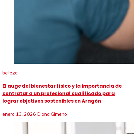
belleza
El auge del bienestar físico y la importancia de
contratar a un profesional cualificado para
lograr objetivos sostenibles en Aragón
enero 13, 2026
Diana Gimeno