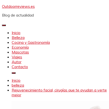
Saltar
Outdoorreviews.es
al
Blog de actualidad
contenido
Inicio
Belleza
Cocina y Gastronomía
Economía
Mascotas
Viajes
Autor
Contacto
Inicio
belleza
Rejuvenecimiento facial, cirugías que te ayudan a verte
mejor