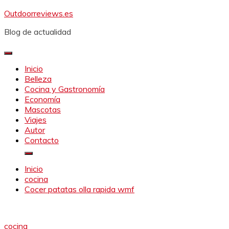
Saltar
Outdoorreviews.es
al
Blog de actualidad
contenido
Inicio
Belleza
Cocina y Gastronomía
Economía
Mascotas
Viajes
Autor
Contacto
Inicio
cocina
Cocer patatas olla rapida wmf
cocina