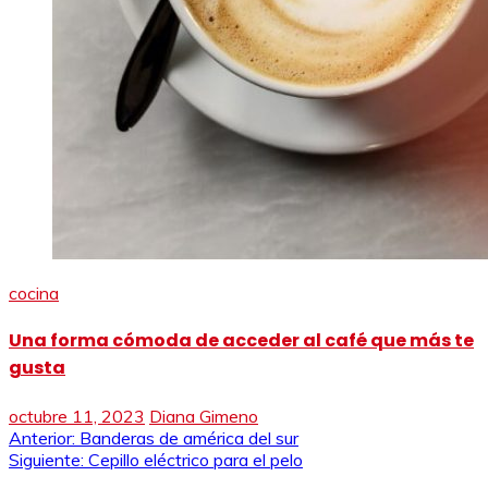
cocina
Una forma cómoda de acceder al café que más te
gusta
octubre 11, 2023
Diana Gimeno
Navegación
Anterior:
Banderas de américa del sur
Siguiente:
Cepillo eléctrico para el pelo
de