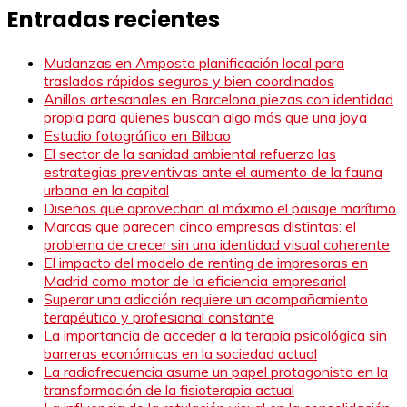
Entradas recientes
entradas
Mudanzas en Amposta planificación local para
traslados rápidos seguros y bien coordinados
Anillos artesanales en Barcelona piezas con identidad
propia para quienes buscan algo más que una joya
Estudio fotográfico en Bilbao
El sector de la sanidad ambiental refuerza las
estrategias preventivas ante el aumento de la fauna
urbana en la capital
Diseños que aprovechan al máximo el paisaje marítimo
Marcas que parecen cinco empresas distintas: el
problema de crecer sin una identidad visual coherente
El impacto del modelo de renting de impresoras en
Madrid como motor de la eficiencia empresarial
Superar una adicción requiere un acompañamiento
terapéutico y profesional constante
La importancia de acceder a la terapia psicológica sin
barreras económicas en la sociedad actual
La radiofrecuencia asume un papel protagonista en la
transformación de la fisioterapia actual