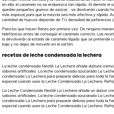
en ella, el caramelo no se endurezca tan rápido. Al derretir e
quedan pequeños grumos de azúcar… se disolverán cuando horne
más espesa) para que la mezcla sea más efectiva y rápida. 
cantidad de huevos depende de TU densidad de peferencia. ¡
Para los que hacen flanes por primera vez: De ninguna manera
telefónicas antes de conseguir el caramelo correcto. Las recet
lo devolverán al estado de caramelo líquido que se pretende c
bajo y no dejes de moverlo en la sartén.
recetas de leche condensada la lechera
La leche condensada Nestlé La Lechera añade dulzura cremosa 
sabores artificiales. La leche condensada azucarada La Lechera
condensada La Lechera para preparar delicias para toda la fam
especial cuando uses la Leche Condensada La Lechera. Refri
La Leche Condensada Nestlé La Lechera añade un dulzor cremo
sabores artificiales. La leche condensada azucarada La Lechera
condensada La Lechera para preparar delicias para toda la fam
especial cuando uses la Leche Condensada La Lechera. Refri