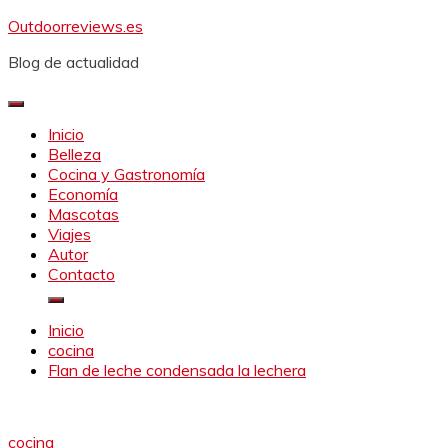
Saltar
Outdoorreviews.es
al
Blog de actualidad
contenido
Inicio
Belleza
Cocina y Gastronomía
Economía
Mascotas
Viajes
Autor
Contacto
Inicio
cocina
Flan de leche condensada la lechera
cocina