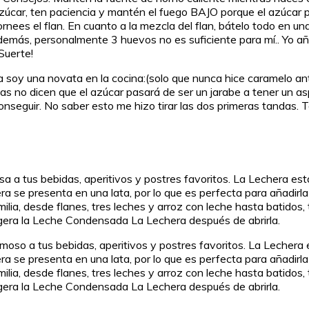
l azúcar, ten paciencia y mantén el fuego BAJO porque el azúcar 
es el flan. En cuanto a la mezcla del flan, bátelo todo en una
Además, personalmente 3 huevos no es suficiente para mí.. Yo
Suerte!
 soy una novata en la cocina:(solo que nunca hice caramelo an
as no dicen que el azúcar pasará de ser un jarabe a tener un as
onseguir. No saber esto me hizo tirar las dos primeras tandas. 
a tus bebidas, aperitivos y postres favoritos. La Lechera est
 se presenta en una lata, por lo que es perfecta para añadirla a
ilia, desde flanes, tres leches y arroz con leche hasta batido
gera la Leche Condensada La Lechera después de abrirla.
so a tus bebidas, aperitivos y postres favoritos. La Lechera e
 se presenta en una lata, por lo que es perfecta para añadirla a
ilia, desde flanes, tres leches y arroz con leche hasta batido
gera la Leche Condensada La Lechera después de abrirla.