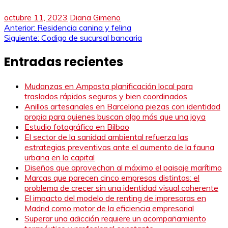
octubre 11, 2023
Diana Gimeno
Navegación
Anterior:
Residencia canina y felina
Siguiente:
Codigo de sucursal bancaria
de
Entradas recientes
entradas
Mudanzas en Amposta planificación local para
traslados rápidos seguros y bien coordinados
Anillos artesanales en Barcelona piezas con identidad
propia para quienes buscan algo más que una joya
Estudio fotográfico en Bilbao
El sector de la sanidad ambiental refuerza las
estrategias preventivas ante el aumento de la fauna
urbana en la capital
Diseños que aprovechan al máximo el paisaje marítimo
Marcas que parecen cinco empresas distintas: el
problema de crecer sin una identidad visual coherente
El impacto del modelo de renting de impresoras en
Madrid como motor de la eficiencia empresarial
Superar una adicción requiere un acompañamiento