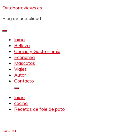
Saltar
Outdoorreviews.es
al
Blog de actualidad
contenido
Inicio
Belleza
Cocina y Gastronomía
Economía
Mascotas
Viajes
Autor
Contacto
Inicio
cocina
Recetas de foie de pato
cocina