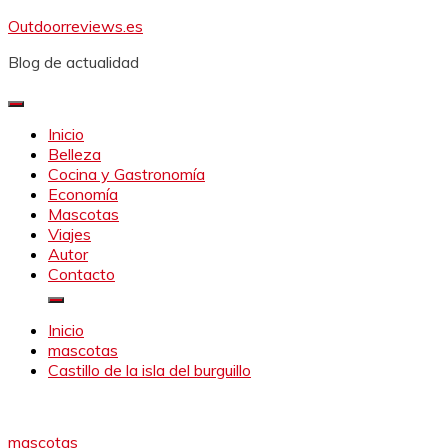
Saltar
Outdoorreviews.es
al
Blog de actualidad
contenido
Inicio
Belleza
Cocina y Gastronomía
Economía
Mascotas
Viajes
Autor
Contacto
Inicio
mascotas
Castillo de la isla del burguillo
mascotas