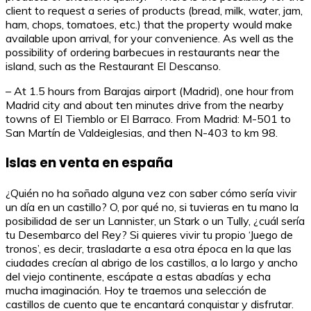
client to request a series of products (bread, milk, water, jam,
ham, chops, tomatoes, etc.) that the property would make
available upon arrival, for your convenience. As well as the
possibility of ordering barbecues in restaurants near the
island, such as the Restaurant El Descanso.
– At 1.5 hours from Barajas airport (Madrid), one hour from
Madrid city and about ten minutes drive from the nearby
towns of El Tiemblo or El Barraco. From Madrid: M-501 to
San Martín de Valdeiglesias, and then N-403 to km 98.
Islas en venta en españa
¿Quién no ha soñado alguna vez con saber cómo sería vivir
un día en un castillo? O, por qué no, si tuvieras en tu mano la
posibilidad de ser un Lannister, un Stark o un Tully, ¿cuál sería
tu Desembarco del Rey? Si quieres vivir tu propio ‘Juego de
tronos’, es decir, trasladarte a esa otra época en la que las
ciudades crecían al abrigo de los castillos, a lo largo y ancho
del viejo continente, escápate a estas abadías y echa
mucha imaginación. Hoy te traemos una selección de
castillos de cuento que te encantará conquistar y disfrutar.