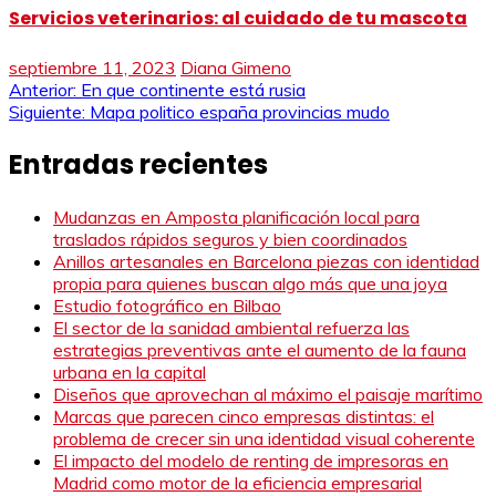
Servicios veterinarios: al cuidado de tu mascota
septiembre 11, 2023
Diana Gimeno
Navegación
Anterior:
En que continente está rusia
Siguiente:
Mapa politico españa provincias mudo
de
Entradas recientes
entradas
Mudanzas en Amposta planificación local para
traslados rápidos seguros y bien coordinados
Anillos artesanales en Barcelona piezas con identidad
propia para quienes buscan algo más que una joya
Estudio fotográfico en Bilbao
El sector de la sanidad ambiental refuerza las
estrategias preventivas ante el aumento de la fauna
urbana en la capital
Diseños que aprovechan al máximo el paisaje marítimo
Marcas que parecen cinco empresas distintas: el
problema de crecer sin una identidad visual coherente
El impacto del modelo de renting de impresoras en
Madrid como motor de la eficiencia empresarial