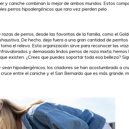
rrier y caniche combinan lo mejor de ambos mundos. Estos compañ
 perros hipoalergénicos que rara vez pierden pelo
razas de perros, desde las favoritas de la familia, como el Go
xhaustiva. De hecho, deja fuera a una gran cantidad de perrito
ma el relevo. Esta organización sirve para reconocer las «razas
infravalorados y demasiado lindos perros de raza mixta, hemos 
 que existen. ¿Crees que puedes soportar toda esa belleza? Sig
 sean hipoalergénicos, los criadores se han acostumbrado a cru
 cruce entre el caniche y el San Bernardo que es más grande, m