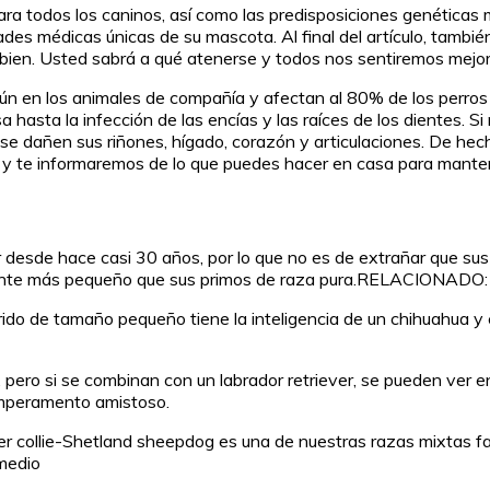
ara todos los caninos, así como las predisposiciones genéticas
ades médicas únicas de su mascota. Al final del artículo, tambi
bien. Usted sabrá a qué atenerse y todos nos sentiremos mejor
n en los animales de compañía y afectan al 80% de los perros
 hasta la infección de las encías y las raíces de los dientes. 
se dañen sus riñones, hígado, corazón y articulaciones. De hech
ad y te informaremos de lo que puedes hacer en casa para manten
 desde hace casi 30 años, por lo que no es de extrañar que su
ente más pequeño que sus primos de raza pura.RELACIONADO: L
íbrido de tamaño pequeño tiene la inteligencia de un chihuahu
 pero si se combinan con un labrador retriever, se pueden ver en
emperamento amistoso.
r collie-Shetland sheepdog es una de nuestras razas mixtas fav
medio