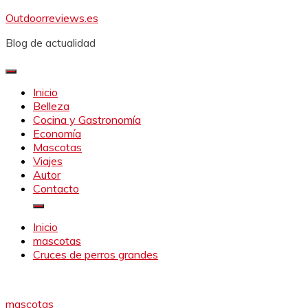
Saltar
Outdoorreviews.es
al
Blog de actualidad
contenido
Inicio
Belleza
Cocina y Gastronomía
Economía
Mascotas
Viajes
Autor
Contacto
Inicio
mascotas
Cruces de perros grandes
mascotas