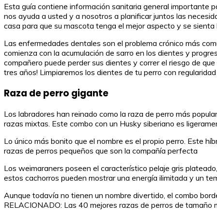
Esta guía contiene información sanitaria general importante p
nos ayuda a usted y a nosotros a planificar juntos las necesid
casa para que su mascota tenga el mejor aspecto y se sienta 
Las enfermedades dentales son el problema crónico más comú
comienza con la acumulación de sarro en los dientes y progresa
compañero puede perder sus dientes y correr el riesgo de que 
tres años! Limpiaremos los dientes de tu perro con regularid
Raza de perro gigante
Los labradores han reinado como la raza de perro más popular
razas mixtas. Este combo con un Husky siberiano es ligeram
Lo único más bonito que el nombre es el propio perro. Este h
razas de perros pequeños que son la compañía perfecta
Los weimaraners poseen el característico pelaje gris plateado,
estos cachorros pueden mostrar una energía ilimitada y un t
Aunque todavía no tienen un nombre divertido, el combo borde
RELACIONADO: Las 40 mejores razas de perros de tamaño 