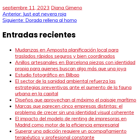
septiembre 11, 2023
Diana Gimeno
Navegación
Anterior:
Just eat nevera roja
Siguiente:
Dorada rellena al horno
de
Entradas recientes
entradas
Mudanzas en Amposta planificación local para
traslados rápidos seguros y bien coordinados
Anillos artesanales en Barcelona piezas con identidad
propia para quienes buscan algo más que una joya
Estudio fotográfico en Bilbao
El sector de la sanidad ambiental refuerza las
estrategias preventivas ante el aumento de la fauna
urbana en la capital
Diseños que aprovechan al máximo el paisaje marítimo
Marcas que parecen cinco empresas distintas: el
problema de crecer sin una identidad visual coherente
El impacto del modelo de renting de impresoras en
Madrid como motor de la eficiencia empresarial
Superar una adicción requiere un acompañamiento
terapéutico y profesional constante