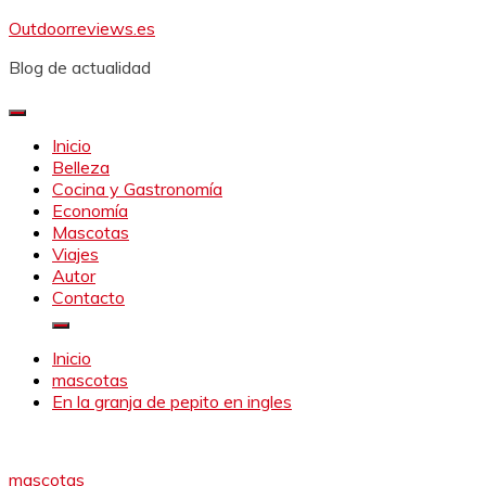
Saltar
Outdoorreviews.es
al
Blog de actualidad
contenido
Inicio
Belleza
Cocina y Gastronomía
Economía
Mascotas
Viajes
Autor
Contacto
Inicio
mascotas
En la granja de pepito en ingles
mascotas