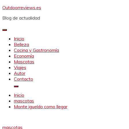
Saltar
Outdoorreviews.es
al
Blog de actualidad
contenido
Inicio
Belleza
Cocina y Gastronomía
Economía
Mascotas
Viajes
Autor
Contacto
Inicio
mascotas
Monte igueldo como llegar
mascotas