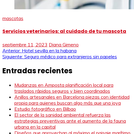
mascotas
Servicios veterinarios: al cuidado de tu mascota
septiembre 11, 2023
Diana Gimeno
Navegación
Anterior:
Hotel sevilla en la habana
Siguiente:
Seguro médico para extranjeros sin papeles
de
Entradas recientes
entradas
Mudanzas en Amposta planificación local para
traslados rápidos seguros y bien coordinados
Anillos artesanales en Barcelona piezas con identidad
propia para quienes buscan algo más que una joya
Estudio fotográfico en Bilbao
El sector de la sanidad ambiental refuerza las
estrategias preventivas ante el aumento de la fauna
urbana en la capital
Diseños que aprovechan al máximo el paisaje marítimo