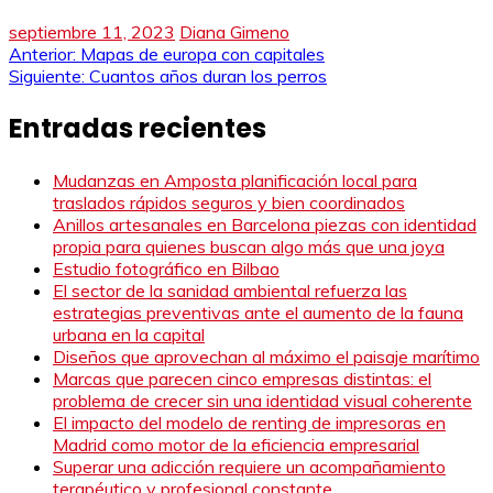
septiembre 11, 2023
Diana Gimeno
Navegación
Anterior:
Mapas de europa con capitales
Siguiente:
Cuantos años duran los perros
de
Entradas recientes
entradas
Mudanzas en Amposta planificación local para
traslados rápidos seguros y bien coordinados
Anillos artesanales en Barcelona piezas con identidad
propia para quienes buscan algo más que una joya
Estudio fotográfico en Bilbao
El sector de la sanidad ambiental refuerza las
estrategias preventivas ante el aumento de la fauna
urbana en la capital
Diseños que aprovechan al máximo el paisaje marítimo
Marcas que parecen cinco empresas distintas: el
problema de crecer sin una identidad visual coherente
El impacto del modelo de renting de impresoras en
Madrid como motor de la eficiencia empresarial
Superar una adicción requiere un acompañamiento
terapéutico y profesional constante