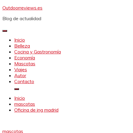
Saltar
Outdoorreviews.es
al
Blog de actualidad
contenido
Inicio
Belleza
Cocina y Gastronomía
Economía
Mascotas
Viajes
Autor
Contacto
Inicio
mascotas
Oficina de ing madrid
mascotas