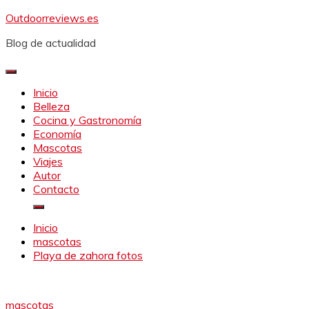
Saltar
Outdoorreviews.es
al
Blog de actualidad
contenido
Inicio
Belleza
Cocina y Gastronomía
Economía
Mascotas
Viajes
Autor
Contacto
Inicio
mascotas
Playa de zahora fotos
mascotas