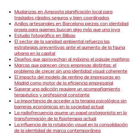
entradas
Mudanzas en Amposta planificación local para
traslados rápidos seguros y bien coordinados
Anillos artesanales en Barcelona piezas con identidad
propia para quienes buscan algo más que una joya
Estudio fotográfico en Bilbao
El sector de la sanidad ambiental refuerza las
estrategias preventivas ante el aumento de la fauna
urbana en la capital
Diseños que aprovechan al máximo el paisaje marítimo
Marcas que parecen cinco empresas distintas: el
problema de crecer sin una identidad visual coherente
El impacto del modelo de renting de impresoras en
Madrid como motor de la eficiencia empresarial
Superar una adicción requiere un acompañamiento
terapéutico y profesional constante
La importancia de acceder a la terapia psicológica sin
barreras económicas en la sociedad actual
La radiofrecuencia asume un papel protagonista en la
transformación de la fisioterapia actual
La influencia de la rotulación visual en la consolidación
de la identidad de marca contemporánea