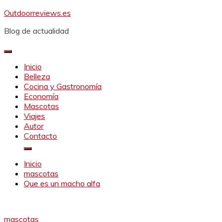
Saltar
Outdoorreviews.es
al
Blog de actualidad
contenido
Inicio
Belleza
Cocina y Gastronomía
Economía
Mascotas
Viajes
Autor
Contacto
Inicio
mascotas
Que es un macho alfa
mascotas