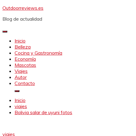
Saltar
Outdoorreviews.es
al
Blog de actualidad
contenido
Inicio
Belleza
Cocina y Gastronomía
Economía
Mascotas
Viajes
Autor
Contacto
Inicio
viajes
Bolivia salar de uyuni fotos
viajes