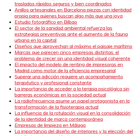
traslados rápidos seguros y bien coordinados
Anillos artesanales en Barcelona piezas con identidad
propia para quienes buscan algo más que una joya
Estudio fotográfico en Bilbao
El sector de la sanidad ambiental refuerza las
estrategias preventivas ante el aumento de la fauna
urbana en la capital
Diseños que aprovechan al máximo el paisaje marítimo
Marcas que parecen cinco empresas distintas: el
problema de crecer sin una identidad visual coherente
El impacto del modelo de renting de impresoras en
Madrid como motor de la eficiencia empresarial
Superar una adicción requiere un acompañamiento
terapéutico y profesional constante
La importancia de acceder a la terapia psicológica sin
barreras económicas en la sociedad actual
La radiofrecuencia asume un papel protagonista en la
transformación de la fisioterapia actual
La influencia de la rotulación visual en la consolidación
de la identidad de marca contemporánea
Empresas de limpieza en Málaga
La importancia del diseño de interiores y la elección del