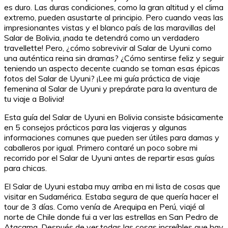
es duro. Las duras condiciones, como la gran altitud y el clima
extremo, pueden asustarte al principio. Pero cuando veas las
impresionantes vistas y el blanco país de las maravillas del
Salar de Bolivia, ¡nada te detendrá como un verdadero
travellette! Pero, ¿cómo sobrevivir al Salar de Uyuni como
una auténtica reina sin dramas? ¿Cómo sentirse feliz y seguir
teniendo un aspecto decente cuando se toman esas épicas
fotos del Salar de Uyuni? ¡Lee mi guía práctica de viaje
femenina al Salar de Uyuni y prepárate para la aventura de
tu viaje a Bolivia!
Esta guía del Salar de Uyuni en Bolivia consiste básicamente
en 5 consejos prácticos para las viajeras y algunas
informaciones comunes que pueden ser útiles para damas y
caballeros por igual. Primero contaré un poco sobre mi
recorrido por el Salar de Uyuni antes de repartir esas guías
para chicas.
El Salar de Uyuni estaba muy arriba en mi lista de cosas que
visitar en Sudamérica. Estaba segura de que quería hacer el
tour de 3 días. Como venía de Arequipa en Perú, viajé al
norte de Chile donde fui a ver las estrellas en San Pedro de
Atacama. Después de ver todas las cosas increíbles que hay