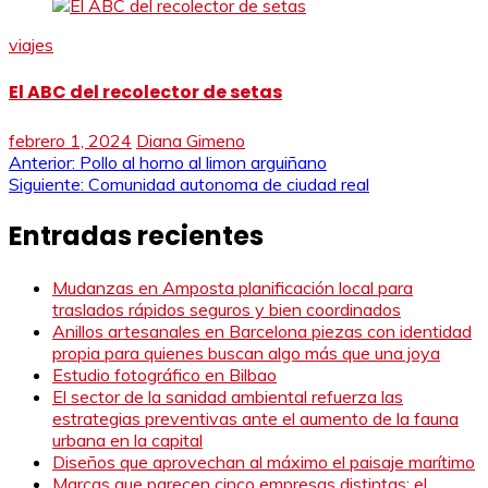
viajes
El ABC del recolector de setas
febrero 1, 2024
Diana Gimeno
Navegación
Anterior:
Pollo al horno al limon arguiñano
Siguiente:
Comunidad autonoma de ciudad real
de
Entradas recientes
entradas
Mudanzas en Amposta planificación local para
traslados rápidos seguros y bien coordinados
Anillos artesanales en Barcelona piezas con identidad
propia para quienes buscan algo más que una joya
Estudio fotográfico en Bilbao
El sector de la sanidad ambiental refuerza las
estrategias preventivas ante el aumento de la fauna
urbana en la capital
Diseños que aprovechan al máximo el paisaje marítimo
Marcas que parecen cinco empresas distintas: el