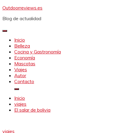
Saltar
Outdoorreviews.es
al
Blog de actualidad
contenido
Inicio
Belleza
Cocina y Gastronomía
Economía
Mascotas
Viajes
Autor
Contacto
Inicio
viajes
El salar de bolivia
viajes