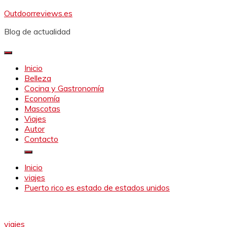
Saltar
Outdoorreviews.es
al
Blog de actualidad
contenido
Inicio
Belleza
Cocina y Gastronomía
Economía
Mascotas
Viajes
Autor
Contacto
Inicio
viajes
Puerto rico es estado de estados unidos
viajes