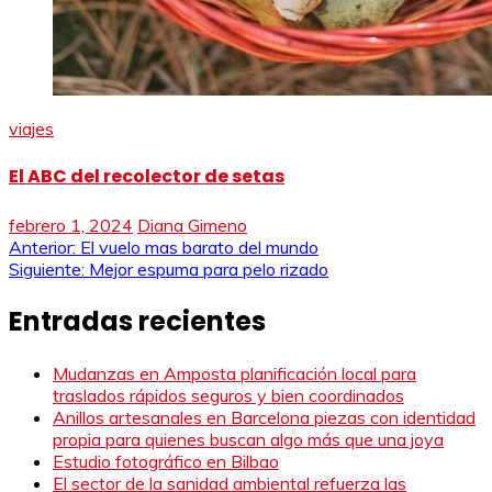
viajes
El ABC del recolector de setas
febrero 1, 2024
Diana Gimeno
Navegación
Anterior:
El vuelo mas barato del mundo
Siguiente:
Mejor espuma para pelo rizado
de
Entradas recientes
entradas
Mudanzas en Amposta planificación local para
traslados rápidos seguros y bien coordinados
Anillos artesanales en Barcelona piezas con identidad
propia para quienes buscan algo más que una joya
Estudio fotográfico en Bilbao
El sector de la sanidad ambiental refuerza las