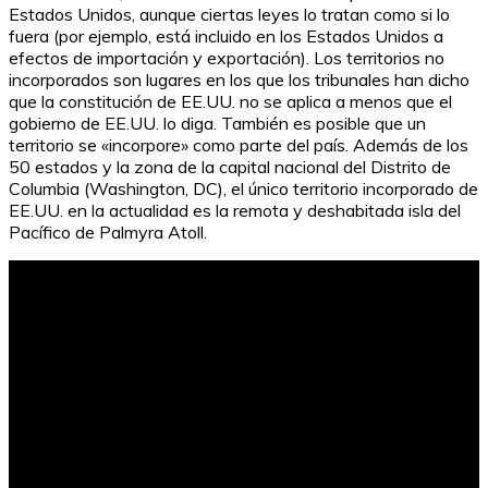
Estados Unidos, aunque ciertas leyes lo tratan como si lo
fuera (por ejemplo, está incluido en los Estados Unidos a
efectos de importación y exportación). Los territorios no
incorporados son lugares en los que los tribunales han dicho
que la constitución de EE.UU. no se aplica a menos que el
gobierno de EE.UU. lo diga. También es posible que un
territorio se «incorpore» como parte del país. Además de los
50 estados y la zona de la capital nacional del Distrito de
Columbia (Washington, DC), el único territorio incorporado de
EE.UU. en la actualidad es la remota y deshabitada isla del
Pacífico de Palmyra Atoll.