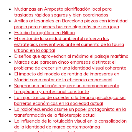
Mudanzas en Amposta planificación local para
traslados rápidos seguros y bien coordinados
Anillos artesanales en Barcelona piezas con identidad
propia para quienes buscan algo más que una joya
Estudio fotográfico en Bilbao
El sector de la sanidad ambiental refuerza las
estrategias preventivas ante el aumento de la fauna
urbana en la capital
Diseños que aprovechan al máximo el paisaje marítimo
Marcas que parecen cinco empresas distintas: el
problema de crecer sin una identidad visual coherente
El impacto del modelo de renting de impresoras en
Madrid como motor de la eficiencia empresarial
Superar una adicción requiere un acompañamiento
terapéutico y profesional constante
La importancia de acceder a la terapia psicológica sin
barreras económicas en la sociedad actual
La radiofrecuencia asume un papel protagonista en la
transformación de la fisioterapia actual
La influencia de la rotulación visual en la consolidación
de la identidad de marca contemporánea