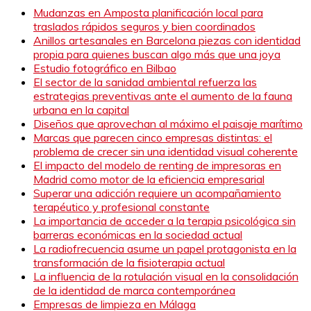
Mudanzas en Amposta planificación local para
traslados rápidos seguros y bien coordinados
Anillos artesanales en Barcelona piezas con identidad
propia para quienes buscan algo más que una joya
Estudio fotográfico en Bilbao
El sector de la sanidad ambiental refuerza las
estrategias preventivas ante el aumento de la fauna
urbana en la capital
Diseños que aprovechan al máximo el paisaje marítimo
Marcas que parecen cinco empresas distintas: el
problema de crecer sin una identidad visual coherente
El impacto del modelo de renting de impresoras en
Madrid como motor de la eficiencia empresarial
Superar una adicción requiere un acompañamiento
terapéutico y profesional constante
La importancia de acceder a la terapia psicológica sin
barreras económicas en la sociedad actual
La radiofrecuencia asume un papel protagonista en la
transformación de la fisioterapia actual
La influencia de la rotulación visual en la consolidación
de la identidad de marca contemporánea
Empresas de limpieza en Málaga