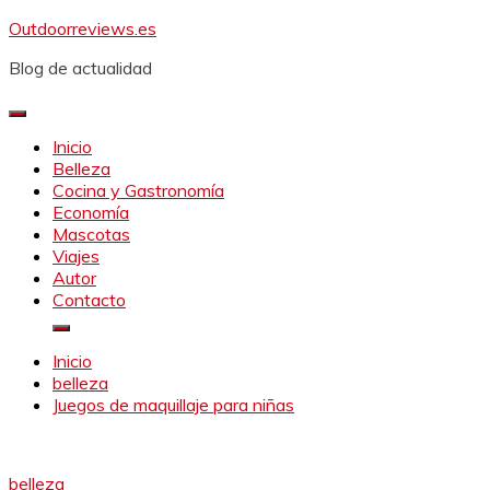
Saltar
Outdoorreviews.es
al
Blog de actualidad
contenido
Inicio
Belleza
Cocina y Gastronomía
Economía
Mascotas
Viajes
Autor
Contacto
Inicio
belleza
Juegos de maquillaje para niñas
belleza