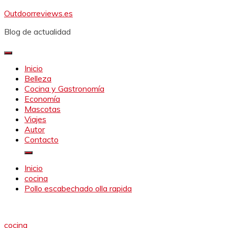
Saltar
Outdoorreviews.es
al
Blog de actualidad
contenido
Inicio
Belleza
Cocina y Gastronomía
Economía
Mascotas
Viajes
Autor
Contacto
Inicio
cocina
Pollo escabechado olla rapida
cocina