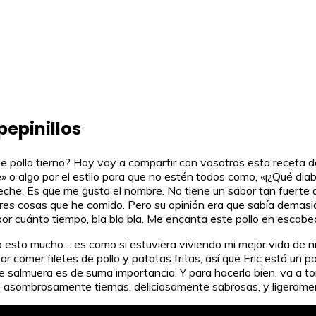
pepinillos
 de pollo tierno? Hoy voy a compartir con vosotros esta receta 
 o algo por el estilo para que no estén todos como, «¡¿Qué diab
beche. Es que me gusta el nombre. No tiene un sabor tan fuerte 
es cosas que he comido. Pero su opinión era que sabía demasiad
y por cuánto tiempo, bla bla bla. Me encanta este pollo en escabe
esto mucho… es como si estuviera viviendo mi mejor vida de ni
comer filetes de pollo y patatas fritas, así que Eric está un 
de salmuera es de suma importancia. Y para hacerlo bien, va a t
stas asombrosamente tiernas, deliciosamente sabrosas, y ligera