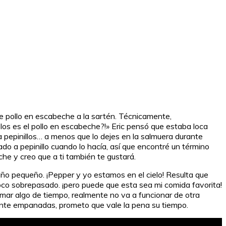
de pollo en escabeche a la sartén. Técnicamente,
los es el pollo en escabeche?!» Eric pensó que estaba loca
a pepinillos… a menos que lo dejes en la salmuera durante
o a pepinillo cuando lo hacía, así que encontré un término
che y creo que a ti también te gustará.
ño pequeño. ¡Pepper y yo estamos en el cielo! Resulta que
poco sobrepasado. ¡pero puede que esta sea mi comida favorita!
omar algo de tiempo, realmente no va a funcionar de otra
mente empanadas, prometo que vale la pena su tiempo.