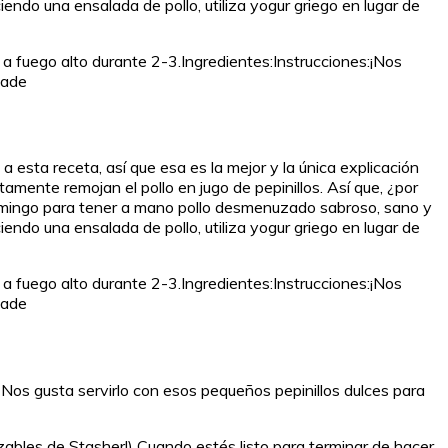
iendo una ensalada de pollo, utiliza yogur griego en lugar de
o a fuego alto durante 2-3.Ingredientes:Instrucciones:¡Nos
made
esta receta, así que esa es la mejor y la única explicación
amente remojan el pollo en jugo de pepinillos. Así que, ¿por
n domingo para tener a mano pollo desmenuzado sabroso, sano y
iendo una ensalada de pollo, utiliza yogur griego en lugar de
o a fuego alto durante 2-3.Ingredientes:Instrucciones:¡Nos
made
 Nos gusta servirlo con esos pequeños pepinillos dulces para
izables de Stasher!) Cuando estés listo para terminar de hacer