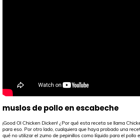
muslos de pollo en escabeche
¡Good Ol Chicken Dicken! ¿Por qué esta receta se llama Chicke
para eso. Por otro lado, cualquiera que haya probado una recet
qué no utilizar el zumo de pepinillos como líquido para el pol