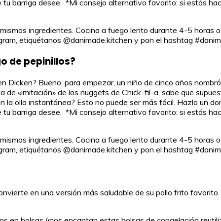
tu barriga desee. *Mi consejo alternativo favorito: si estás hac
 los mismos ingredientes. Cocina a fuego lento durante 4-5 horas 
stagram, etiquétanos @danimade.kitchen y pon el hashtag #dani
o de pepinillos?
n Dicken? Bueno, para empezar, un niño de cinco años nombró a 
a de «imitación» de los nuggets de Chick-fil-a, sabe que supuest
lo en la olla instantánea? Esto no puede ser más fácil. Hazlo u
tu barriga desee. *Mi consejo alternativo favorito: si estás hac
 los mismos ingredientes. Cocina a fuego lento durante 4-5 horas 
stagram, etiquétanos @danimade.kitchen y pon el hashtag #dani
ierte en una versión más saludable de su pollo frito favorito.
llos en bolsas (¡nos encantan estas bolsas de congelación reutil