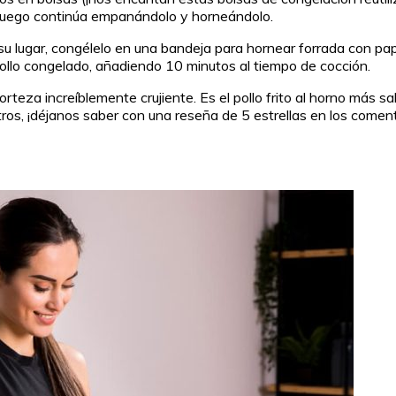
y luego continúa empanándolo y horneándolo.
su lugar, congélelo en una bandeja para hornear forrada con pa
pollo congelado, añadiendo 10 minutos al tiempo de cocción.
teza increíblemente crujiente. Es el pollo frito al horno más sa
tros, ¡déjanos saber con una reseña de 5 estrellas en los coment