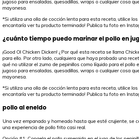
jugoso para ensaladas, quesadillas, wraps o cualquier cosa que 
mayonesa.
*Si utiliza una olla de cocción lenta para esta receta, utilice
encantaría ver tu producto terminado! Publica tu foto en In
¿cuánto tiempo puedo marinar el pollo en jug
¡Good Ol Chicken Dicken! ¿Por qué esta receta se llama Chicke
para ello. Por otro lado, cualquiera que haya probado una recet
qué no utilizar el zumo de pepinillos como líquido para el pol
jugoso para ensaladas, quesadillas, wraps o cualquier cosa que 
mayonesa.
*Si utiliza una olla de cocción lenta para esta receta, utilice
encantaría ver tu producto terminado! Publica tu foto en In
pollo al eneldo
Una vez empanado y horneado hasta que esté crujiente, se conv
una experiencia de pollo frito casi real.
Opción #1: Congela el pollo sumergido en el jugo de los pepini