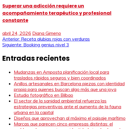
Superar una adicción requiere un
acompañamiento terapéutico y profesional
constante
abril 24, 2026
Diana Gimeno
Navegación
Anterior:
Receta alubias rojas con verduras
Siguiente:
Booking genius nivel 3
de
Entradas recientes
entradas
Mudanzas en Amposta planificación local para
traslados rápidos seguros y bien coordinados
Anillos artesanales en Barcelona piezas con identidad
propia para quienes buscan algo más que una joya
Estudio fotográfico en Bilbao
El sector de la sanidad ambiental refuerza las
estrategias preventivas ante el aumento de la fauna
urbana en la capital
Diseños que aprovechan al máximo el paisaje marítimo
Marcas que parecen cinco empresas distintas: el