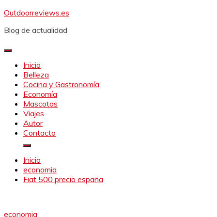
Saltar
Outdoorreviews.es
al
Blog de actualidad
contenido
Inicio
Belleza
Cocina y Gastronomía
Economía
Mascotas
Viajes
Autor
Contacto
Inicio
economia
Fiat 500 precio españa
economia