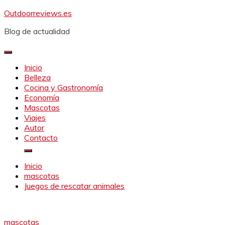
Saltar
Outdoorreviews.es
al
Blog de actualidad
contenido
Inicio
Belleza
Cocina y Gastronomía
Economía
Mascotas
Viajes
Autor
Contacto
Inicio
mascotas
Juegos de rescatar animales
mascotas