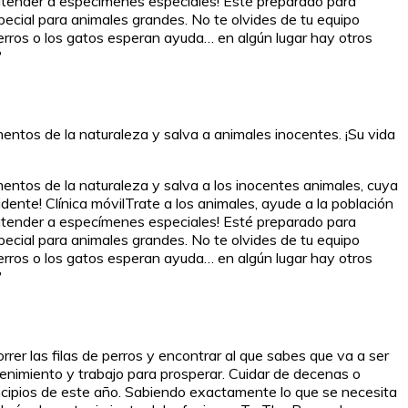
o atender a especímenes especiales! Esté preparado para
special para animales grandes. No te olvides de tu equipo
perros o los gatos esperan ayuda… en algún lugar hay otros
?
entos de la naturaleza y salva a animales inocentes. ¡Su vida
entos de la naturaleza y salva a los inocentes animales, cuya
ente! Clínica móvilTrate a los animales, ayude a la población
o atender a especímenes especiales! Esté preparado para
special para animales grandes. No te olvides de tu equipo
perros o los gatos esperan ayuda… en algún lugar hay otros
?
rer las filas de perros y encontrar al que sabes que va a ser
tenimiento y trabajo para prosperar. Cuidar de decenas o
incipios de este año. Sabiendo exactamente lo que se necesita