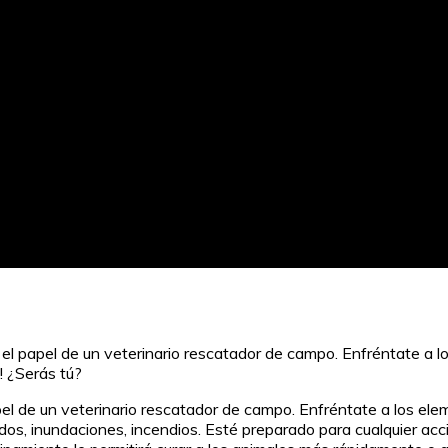
l papel de un veterinario rescatador de campo. Enfréntate a lo
! ¿Serás tú?
l de un veterinario rescatador de campo. Enfréntate a los elem
s, inundaciones, incendios. Esté preparado para cualquier accid