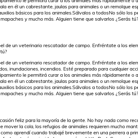
equipamiento le permitirá curar a los animales más rápidamente 
tala en él un cabrestante, jaulas para animales o un remolque e
auxilios básicos para los animales.Sálvalos a todosNo sólo los 
, mapaches y mucho más. Alguien tiene que salvarlos ¿Serás tú
l de un veterinario rescatador de campo. Enfréntate a los elem
 tú?
l de un veterinario rescatador de campo. Enfréntate a los elem
s, inundaciones, incendios. Esté preparado para cualquier accid
equipamiento le permitirá curar a los animales más rápidamente 
tala en él un cabrestante, jaulas para animales o un remolque e
auxilios básicos para los animales.Sálvalos a todosNo sólo los 
, mapaches y mucho más. Alguien tiene que salvarlos ¿Serás tú
asión feliz para la mayoría de la gente. No hay nada como recor
 de mover la cola, los refugios de animales requieren mucho man
te, como aprendí cuando trabajé brevemente en una perrera a pr