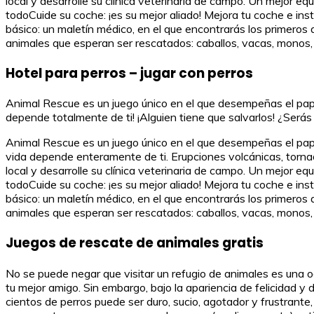
local y desarrolle su clínica veterinaria de campo. Un mejor 
todoCuide su coche: ¡es su mejor aliado! Mejora tu coche e ins
básico: un maletín médico, en el que encontrarás los primeros 
animales que esperan ser rescatados: caballos, vacas, monos
Hotel para perros – jugar con perros
Animal Rescue es un juego único en el que desempeñas el pape
depende totalmente de ti! ¡Alguien tiene que salvarlos! ¿Serás
Animal Rescue es un juego único en el que desempeñas el pape
vida depende enteramente de ti. Erupciones volcánicas, tornado
local y desarrolle su clínica veterinaria de campo. Un mejor 
todoCuide su coche: ¡es su mejor aliado! Mejora tu coche e ins
básico: un maletín médico, en el que encontrarás los primeros 
animales que esperan ser rescatados: caballos, vacas, monos
Juegos de rescate de animales gratis
No se puede negar que visitar un refugio de animales es una oc
tu mejor amigo. Sin embargo, bajo la apariencia de felicidad y
cientos de perros puede ser duro, sucio, agotador y frustran