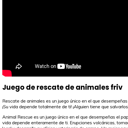
Juego de rescate de animales friv
Rescate de animales es un juego único en el que desempeñas e
¡Su vida depende totalmente de ti! ¡Alguien tiene que salvarlos
Animal Rescue es un juego único en el que desempeñas el pape
vida depende enteramente de ti. Erupciones volcánicas, tornado