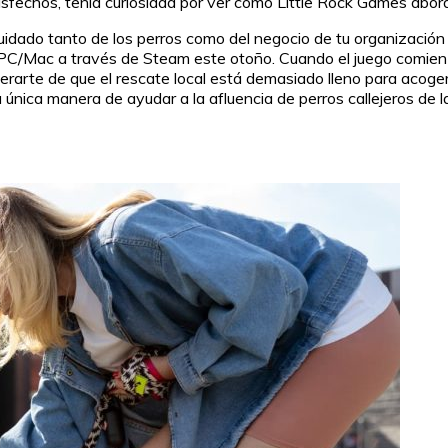
fechos, tenía curiosidad por ver cómo Little Rock Games abord
uidado tanto de los perros como del negocio de tu organización 
 PC/Mac a través de Steam este otoño. Cuando el juego comien
erarte de que el rescate local está demasiado lleno para acogerl
 la única manera de ayudar a la afluencia de perros callejeros de l